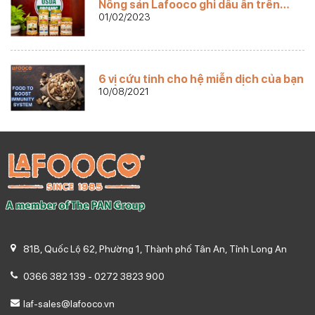
Nông sản Lafooco ghi dấu ấn trên
Amazon
01/02/2023
6 vị cứu tinh cho hệ miễn dịch của bạn
10/08/2021
81B, Quốc Lộ 62, Phường 1, Thành phố Tân An, Tỉnh Long An
0366 382 139
-
0272 3823 900
laf-sales@lafooco.vn