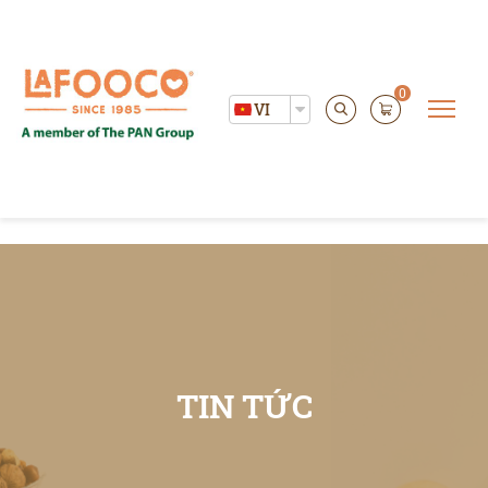
----
0
VI
TIN TỨC