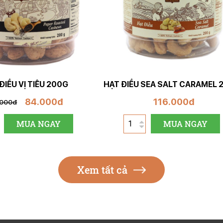
ĐIỀU VỊ TIÊU 200G
HẠT ĐIỀU SEA SALT CARAMEL 
84.000đ
116.000đ
.000đ
MUA NGAY
MUA NGAY
Xem tất cả