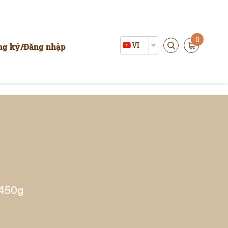
0
VI
ng ký
/
Đăng nhập
 450g