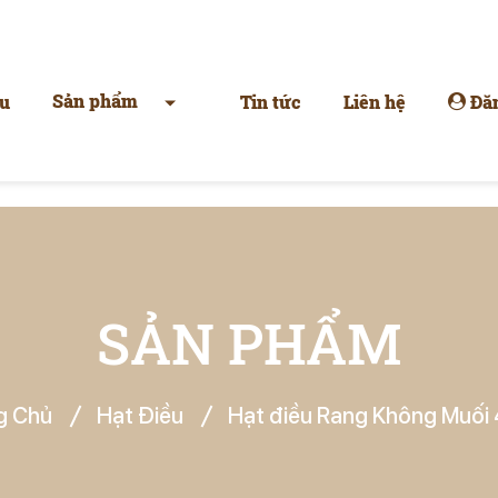
Sản phẩm
u
Tin tức
Liên hệ
Đă
SẢN PHẨM
g Chủ
Hạt Điều
Hạt điều Rang Không Muối