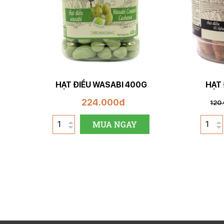
HẠT ĐIỀU WASABI 400G
HẠT 
224.000đ
120
MUA NGAY